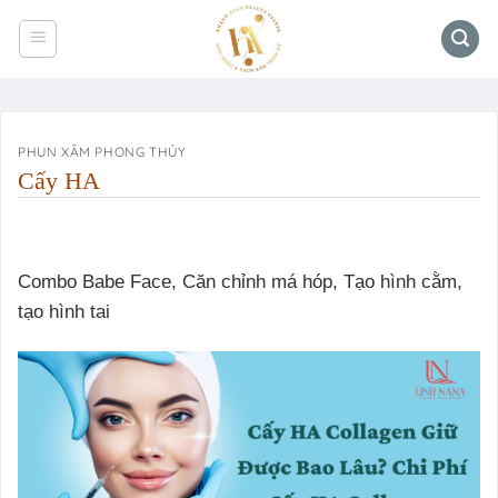
Bỏ
qua
nội
dung
PHUN XĂM PHONG THỦY
Cấy HA
Combo Babe Face, Căn chỉnh má hóp, Tạo hình cằm,
tạo hình tai