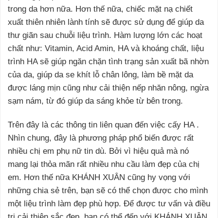
trong da hơn nữa. Hơn thế nữa, chiếc mặt nạ chiết
xuất thiên nhiên lành tính sẽ được sử dụng để giúp da
thư giãn sau chuỗi liệu trình. Hàm lượng lớn các hoạt
chất như: Vitamin, Acid Amin, HA và khoáng chất, liệu
trình HA sẽ giúp ngăn chặn tình trạng sản xuất bã nhờn
của da, giúp da se khít lỗ chân lông, làm bề mặt da
được láng mịn cũng như cải thiện nếp nhăn nông, ngừa
sạm nám, từ đó giúp da sáng khỏe từ bên trong.
Trên đây là các thông tin liên quan đến việc cấy HA .
Nhìn chung, đây là phương pháp phổ biến được rất
nhiều chị em phụ nữ tin dù. Bởi vì hiệu quả mà nó
mang lại thỏa mãn rất nhiều nhu cầu làm đẹp của chị
em. Hơn thế nữa KHÁNH XUÂN cũng hy vọng với
những chia sẻ trên, bạn sẽ có thể chọn được cho mình
một liệu trình làm đẹp phù hợp. Để được tư vấn và điều
trị cải thiện sắc đẹp, bạn có thể đến với KHÁNH XUÂN