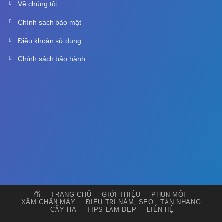
Về chúng tôi
Chính sách bảo mật
Điều khoản sử dụng
Chính sách bảo hành
TRANG CHỦ
GIỚI THIỆU
PHUN MÔI
XĂM CHÂN MÀY
ĐIỀU TRỊ NÁM, SẸO , TÀN NHANG
CẤY HA
TIPS LÀM ĐẸP
LIÊN HỆ